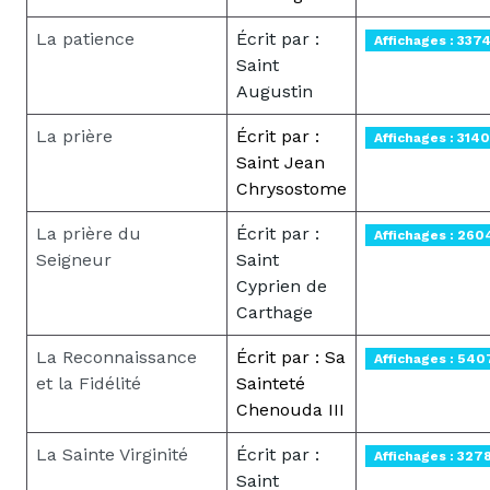
La patience
Écrit par :
Affichages : 337
Saint
Augustin
La prière
Écrit par :
Affichages : 3140
Saint Jean
Chrysostome
La prière du
Écrit par :
Affichages : 260
Seigneur
Saint
Cyprien de
Carthage
La Reconnaissance
Écrit par : Sa
Affichages : 540
et la Fidélité
Sainteté
Chenouda III
La Sainte Virginité
Écrit par :
Affichages : 327
Saint