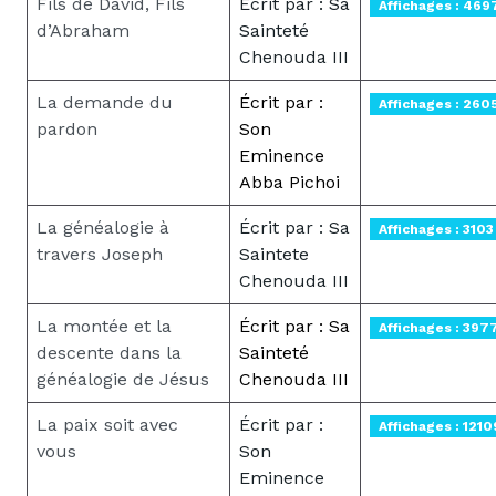
Fils de David, Fils
Écrit par : Sa
Affichages : 469
d’Abraham
Sainteté
Chenouda III
La demande du
Écrit par :
Affichages : 260
pardon
Son
Eminence
Abba Pichoi
La généalogie à
Écrit par : Sa
Affichages : 3103
travers Joseph
Saintete
Chenouda III
La montée et la
Écrit par : Sa
Affichages : 397
descente dans la
Sainteté
généalogie de Jésus
Chenouda III
La paix soit avec
Écrit par :
Affichages : 1210
vous
Son
Eminence