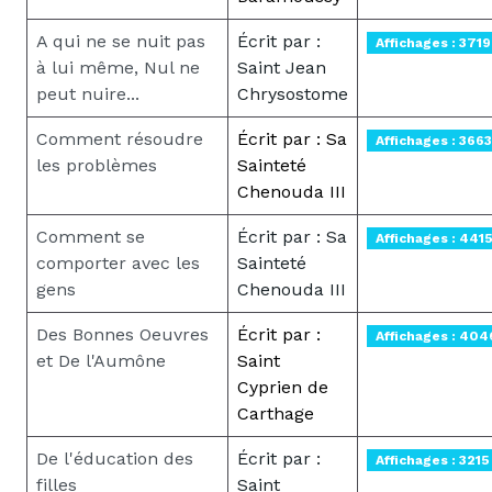
A qui ne se nuit pas
Écrit par :
Affichages : 3719
à lui même, Nul ne
Saint Jean
peut nuire...
Chrysostome
Comment résoudre
Écrit par : Sa
Affichages : 3663
les problèmes
Sainteté
Chenouda III
Comment se
Écrit par : Sa
Affichages : 441
comporter avec les
Sainteté
gens
Chenouda III
Des Bonnes Oeuvres
Écrit par :
Affichages : 404
et De l'Aumône
Saint
Cyprien de
Carthage
De l'éducation des
Écrit par :
Affichages : 3215
filles
Saint