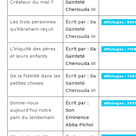
Créateur du mal ?
Sainteté
Chenouda III
Les trois personnes
Écrit par : Sa
Affichages : 830
qu’Abraham reçut
Sainteté
Chenouda III
L’iniquité des pères
Écrit par : Sa
Affichages : 710
et leurs enfants
Sainteté
Chenouda III
De la fidélité dans les
Écrit par : Sa
Affichages : 758
petites choses
Sainteté
Chenouda III
Donne-nous
Écrit par :
Affichages : 2941
aujourd’hui notre
Son
pain du lendemain
Eminence
Abba Pichoi