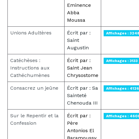
Eminence
Abba
Moussa
Unions Adultères
Écrit par :
Affichages : 324
Saint
Augustin
Catéchèses :
Écrit par :
Affichages : 3133
Instructions aux
Saint Jean
Cathéchumènes
Chrysostome
Consacrez un jeûne
Écrit par : Sa
Affichages : 4126
Sainteté
Chenouda III
Sur le Repentir et la
Écrit par :
Affichages : 460
Confession
Père
Antonios El
Baramoussy