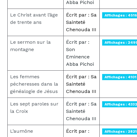
Abba Pichoi
Le Christ avant l’âge
Écrit par : Sa
Affichages : 4516
de trente ans
Sainteté
Chenouda III
Le sermon sur la
Écrit par :
Affichages : 249
montagne
Son
Eminence
Abba Pichoi
Les femmes
Écrit par : Sa
Affichages : 4101
pécheresses dans la
Sainteté
généalogie de Jésus
Chenouda III
Les sept paroles sur
Écrit par : Sa
Affichages : 433
la Croix
Sainteté
Chenouda III
L’aumône
Écrit par :
Affichages : 2821