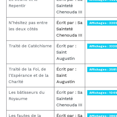
Repentir
Sainteté
Chenouda III
N’hésitez pas entre
Écrit par : Sa
Affichages : 320
les deux côtés
Sainteté
Chenouda III
Traité de Catéchisme
Écrit par :
Affichages : 332
Saint
Augustin
Traité de la Foi, de
Écrit par :
Affichages : 3581
l'Espérance et de la
Saint
Charité
Augustin
Les bâtisseurs du
Écrit par : Sa
Affichages : 104
Royaume
Sainteté
Chenouda III
Les fautes de la
Écrit par : Sa
Affichages : 386