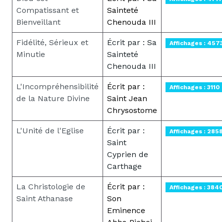
Compatissant et
Sainteté
Bienveillant
Chenouda III
Fidélité, Sérieux et
Écrit par : Sa
Affichages : 457
Minutie
Sainteté
Chenouda III
L'Incompréhensibilité
Écrit par :
Affichages : 3110
de la Nature Divine
Saint Jean
Chrysostome
L'Unité de l'Eglise
Écrit par :
Affichages : 285
Saint
Cyprien de
Carthage
La Christologie de
Écrit par :
Affichages : 384
Saint Athanase
Son
Eminence