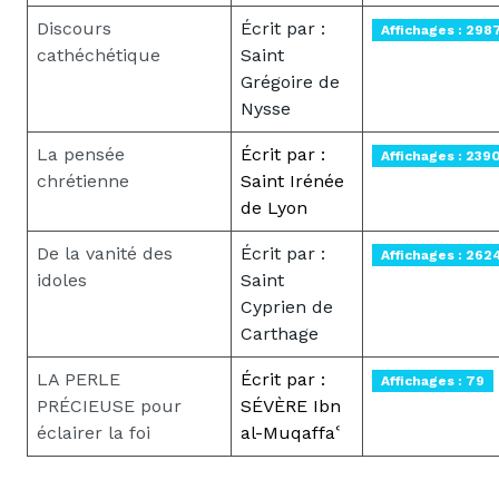
Discours
Écrit par :
Affichages : 298
cathéchétique
Saint
Grégoire de
Nysse
La pensée
Écrit par :
Affichages : 239
chrétienne
Saint Irénée
de Lyon
De la vanité des
Écrit par :
Affichages : 262
idoles
Saint
Cyprien de
Carthage
LA PERLE
Écrit par :
Affichages : 79
PRÉCIEUSE pour
SÉVÈRE Ibn
éclairer la foi
al-Muqaffaʿ