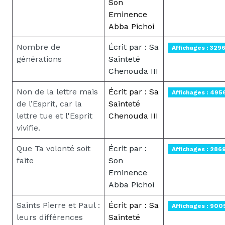
Son
Eminence
Abba Pichoi
Nombre de
Écrit par : Sa
Affichages : 329
générations
Sainteté
Chenouda III
Non de la lettre mais
Écrit par : Sa
Affichages : 495
de l’Esprit, car la
Sainteté
lettre tue et l'Esprit
Chenouda III
vivifie.
Que Ta volonté soit
Écrit par :
Affichages : 286
faite
Son
Eminence
Abba Pichoi
Saints Pierre et Paul :
Écrit par : Sa
Affichages : 900
leurs différences
Sainteté