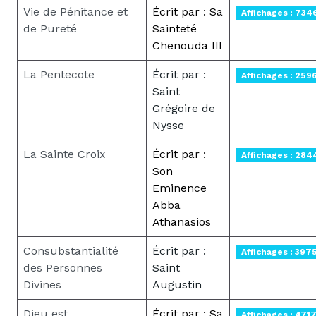
Vie de Pénitance et
Écrit par : Sa
Affichages : 734
de Pureté
Sainteté
Chenouda III
La Pentecote
Écrit par :
Affichages : 259
Saint
Grégoire de
Nysse
La Sainte Croix
Écrit par :
Affichages : 284
Son
Eminence
Abba
Athanasios
Consubstantialité
Écrit par :
Affichages : 397
des Personnes
Saint
Divines
Augustin
Dieu est
Écrit par : Sa
Affichages : 471