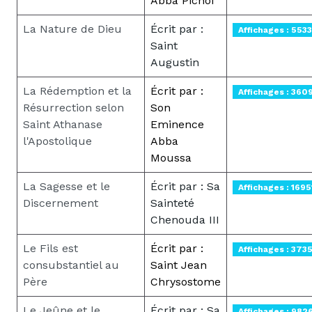
Abba Pichoi
La Nature de Dieu
Écrit par :
Affichages : 5533
Saint
Augustin
La Rédemption et la
Écrit par :
Affichages : 360
Résurrection selon
Son
Saint Athanase
Eminence
l'Apostolique
Abba
Moussa
La Sagesse et le
Écrit par : Sa
Affichages : 1695
Discernement
Sainteté
Chenouda III
Le Fils est
Écrit par :
Affichages : 373
consubstantiel au
Saint Jean
Père
Chrysostome
Le Jeûne et le
Écrit par : Sa
Affichages : 982