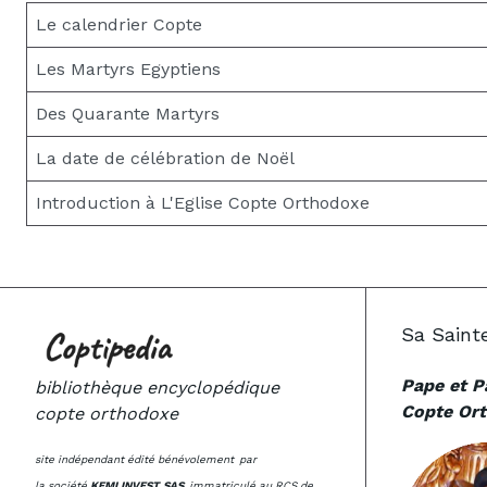
Le calendrier Copte
Les Martyrs Egyptiens
Des Quarante Martyrs
La date de célébration de Noël
Introduction à L'Eglise Copte Orthodoxe
Sa Saint
Pape et Pa
bibliothèque encyclopédique
Copte Ort
copte orthodoxe
site indépendant édité bénévolement
par
la société
KEMI INVEST SAS
immatriculé au RCS de