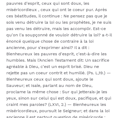
pauvres d'esprit, ceux qui sont doux, les
miséricordieux , ceux qui ont le coeur pur. Après
ces béatitudes, il continue : Ne pensez pas que je
sois venu détruire la loi ou les prophètes, je ne suis
pas venu les détruire, mais les accomplir. Est-ce
qu'on l'a soupçonné de vouloir détruire la loi? a-t-il
énoncé quelque chose de contraire à la loi
ancienne, pour s'exprimer ainsi? Il a dit :
Bienheureux les pauvres d'esprit, c'est-à-dire les
humbles. Mais l'Ancien Testament dit: Un sacrifice
agréable à Dieu, c'est un esprit brisé. Dieu ne
rejette pas un coeur contrit et humilié. (Ps. L,19.) —
Bienheureux ceux qui sont doux, ajoute le
Sauveur; et Isaïe, parlant au nom de Dieu,
proclame la même chose : Sur qui jetterais-je les
yeux, sinon sur celui qui est doux, pacifique, et qui
craint mes paroles? (LXVI, 2.) — Bienheureux les
miséricordieux, poursuit le Seigneur; et dans la loi
ancienne il est partout question de miséricorde :