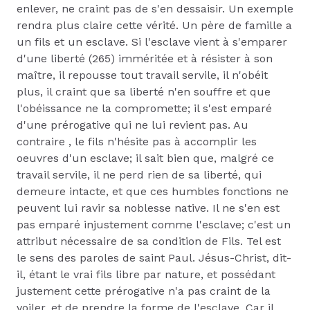
enlever, ne craint pas de s'en dessaisir. Un exemple
rendra plus claire cette vérité. Un père de famille a
un fils et un esclave. Si l'esclave vient à s'emparer
d'une liberté (265) imméritée et à résister à son
maître, il repousse tout travail servile, il n'obéit
plus, il craint que sa liberté n'en souffre et que
l'obéissance ne la compromette; il s'est emparé
d'une prérogative qui ne lui revient pas. Au
contraire , le fils n'hésite pas à accomplir les
oeuvres d'un esclave; il sait bien que, malgré ce
travail servile, il ne perd rien de sa liberté, qui
demeure intacte, et que ces humbles fonctions ne
peuvent lui ravir sa noblesse native. Il ne s'en est
pas emparé injustement comme l'esclave; c'est un
attribut nécessaire de sa condition de Fils. Tel est
le sens des paroles de saint Paul. Jésus-Christ, dit-
il, étant le vrai fils libre par nature, et possédant
justement cette prérogative n'a pas craint de la
voiler, et de prendre la forme de l'esclave. Car il