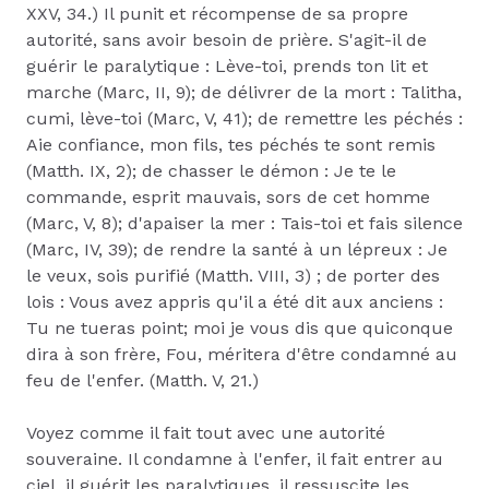
XXV, 34.) Il punit et récompense de sa propre
autorité, sans avoir besoin de prière. S'agit-il de
guérir le paralytique : Lève-toi, prends ton lit et
marche (Marc, II, 9); de délivrer de la mort : Talitha,
cumi, lève-toi (Marc, V, 41); de remettre les péchés :
Aie confiance, mon fils, tes péchés te sont remis
(Matth. IX, 2); de chasser le démon : Je te le
commande, esprit mauvais, sors de cet homme
(Marc, V, 8); d'apaiser la mer : Tais-toi et fais silence
(Marc, IV, 39); de rendre la santé à un lépreux : Je
le veux, sois purifié (Matth. VIII, 3) ; de porter des
lois : Vous avez appris qu'il a été dit aux anciens :
Tu ne tueras point; moi je vous dis que quiconque
dira à son frère, Fou, méritera d'être condamné au
feu de l'enfer. (Matth. V, 21.)
Voyez comme il fait tout avec une autorité
souveraine. Il condamne à l'enfer, il fait entrer au
ciel, il guérit les paralytiques, il ressuscite les